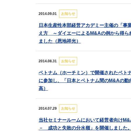
2014.09.01
お知らせ
日本生産性本部経営アカデミー主催の「事
え方 ～ダイエーによるM&Aの例から得ら
ました（恩地祥光）
2014.08.31
お知らせ
ベトナム（ホーチミン）で開催されたベトナ
に参加し、「日本とベトナム間のM&Aの動
高）
2014.07.29
お知らせ
当社セミナールームにおいて経営者向けM
－ 成功と失敗の分水嶺」を開催しました