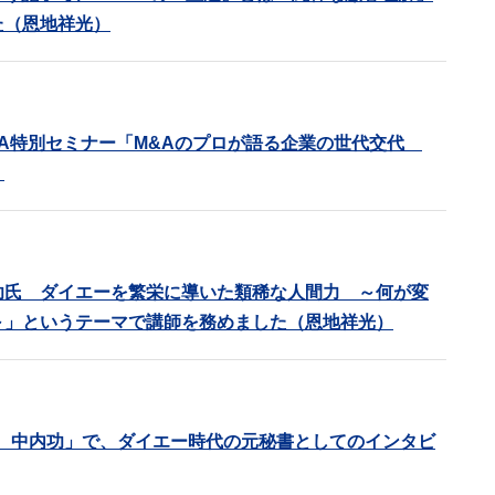
た（恩地祥光）
&A特別セミナー「M&Aのプロが語る企業の世代交代
。
功氏 ダイエーを繁栄に導いた類稀な人間力 ～何が変
～」というテーマで講師を務めました（恩地祥光）
人伝 中内功」で、ダイエー時代の元秘書としてのインタビ