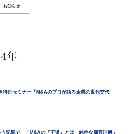
お知らせ
14年
&A特別セミナー「M&Aのプロが語る企業の世代交代
。
という記事で、「M&Aの『王道』とは 純粋な顧客理解」