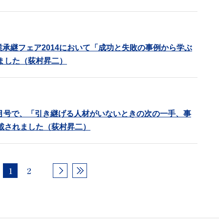
業承継フェア2014において「成功と失敗の事例から学ぶ
ました（荻村昇二）
」6月号で、「引き継げる人材がいないときの次の一手、事
載されました（荻村昇二）
1
2