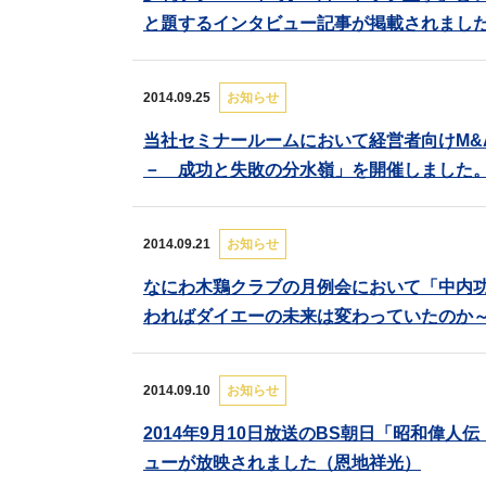
と題するインタビュー記事が掲載されまし
2014.09.25
お知らせ
当社セミナールームにおいて経営者向けM
－ 成功と失敗の分水嶺」を開催しました
2014.09.21
お知らせ
なにわ木鶏クラブの月例会において「中内
わればダイエーの未来は変わっていたのか
2014.09.10
お知らせ
2014年9月10日放送のBS朝日「昭和偉
ューが放映されました（恩地祥光）