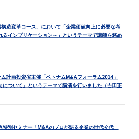
業構造変革コース」において「企業価値向上に必要な考
れるインプリケーション～」というテーマで講師を務め
ム計画投資省主催「ベトナムM&Aフォーラム2014」
向について」というテーマで講演を行いました（吉田正
&A特別セミナー「M&Aのプロが語る企業の世代交代
。