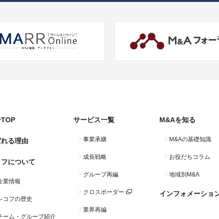
TOP
サービス一覧
M&Aを知る
事業承継
M&Aの基礎知識
ばれる理由
成長戦略
お役だちコラム
コフについて
グループ再編
地域別M&A
企業情報
クロスボーダー
インフォメーショ
レコフの歴史
業界再編
チーム・グループ紹介