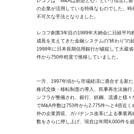
レコフは「M&Aは創造と心」という信念に基
の企業が活用している特殊なものでした。時代
不可欠な手法となりました。
レコフ創業3年目の1989年大納会に日経平
成長を支えてきた金融システムの“終わり”の
1998年に日本長期信用銀行が破綻して大蔵省
件から750件程度で推移していました。
一方、1997年頃から市場経済に適合する新
株式交換・移転制度の導入、民事再生法施行
ンフラが整備され、銀行、鉄鋼、流通と様々な
でM&A件数は753件から2,775件へと4
外の企業買収、ガバナンス改革による事業再
数をさらに押し上げ、現在は年間4,000件