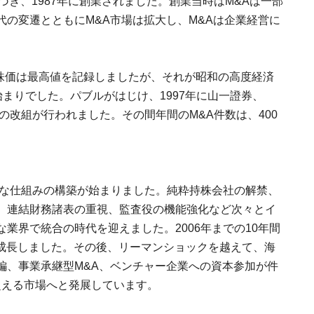
づき、1987年に創業されました。創業当時はM&Aは一部
の変遷とともにM&A市場は拡大し、M&Aは企業経営に
均株価は最高値を記録しましたが、それが昭和の高度経済
始まりでした。パブルがはじけ、1997年に山一證券、
の改組が行われました。その間年間のM&A件数は、400
たな仕組みの構築が始まりました。純粋持株会社の解禁、
、連結財務諸表の重視、監査役の機能強化など次々とイ
業界で統合の時代を迎えました。2006年までの10年間
倍近く成長しました。その後、リーマンショックを越えて、海
編、事業承継型M&A、ベンチャー企業への資本参加が件
を超える市場へと発展しています。