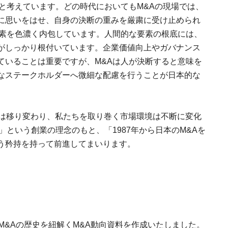
と考えています。どの時代においてもM&Aの現場では、
に思いをはせ、自身の決断の重みを厳粛に受け止められ
要素を色濃く内包しています。人間的な要素の根底には、
がしっかり根付いています。企業価値向上やガバナンス
ていることは重要ですが、M&Aは人が決断すると意味を
なステークホルダーへ微細な配慮を行うことが日本的な
代は移り変わり、私たちを取り巻く市場環境は不断に変化
」という創業の理念のもと、「1987年から日本のM&Aを
う矜持を持って前進してまいります。
M&Aの歴史を紐解くM&A動向資料を作成いたしました。