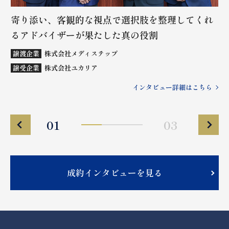
と
寄り添い、客観的な視点で選択肢を整理してくれ
“
るアドバイザーが果たした真の役割
M
結
譲渡企業
株式会社メディステップ
譲
譲受企業
株式会社ユカリア
譲
ら
インタビュー詳細はこちら
01
03
成約インタビューを見る