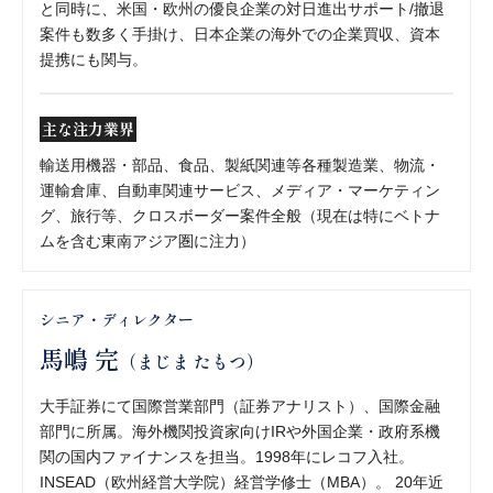
と同時に、米国・欧州の優良企業の対日進出サポート/撤退
案件も数多く手掛け、日本企業の海外での企業買収、資本
提携にも関与。
主な注力業界
輸送用機器・部品、食品、製紙関連等各種製造業、物流・
運輸倉庫、自動車関連サービス、メディア・マーケティン
グ、旅行等、クロスボーダー案件全般（現在は特にベトナ
ムを含む東南アジア圏に注力）
シニア・ディレクター
馬嶋 完
（まじま たもつ）
大手証券にて国際営業部門（証券アナリスト）、国際金融
部門に所属。海外機関投資家向けIRや外国企業・政府系機
関の国内ファイナンスを担当。1998年にレコフ入社。
INSEAD（欧州経営大学院）経営学修士（MBA）。 20年近