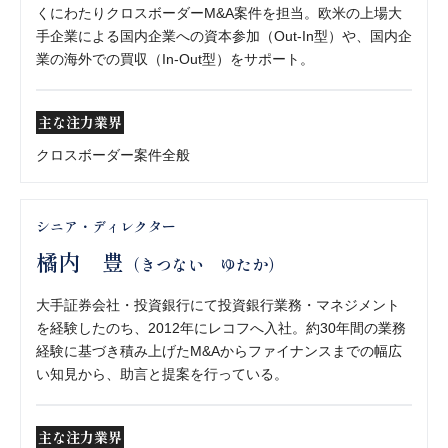
くにわたりクロスボーダーM&A案件を担当。欧米の上場大
手企業による国内企業への資本参加（Out-In型）や、国内企
業の海外での買収（In-Out型）をサポート。
主な注力業界
クロスボーダー案件全般
シニア・ディレクター
橘内 豊
（きつない ゆたか）
大手証券会社・投資銀行にて投資銀行業務・マネジメント
を経験したのち、2012年にレコフへ入社。約30年間の業務
経験に基づき積み上げたM&Aからファイナンスまでの幅広
い知見から、助言と提案を行っている。
主な注力業界