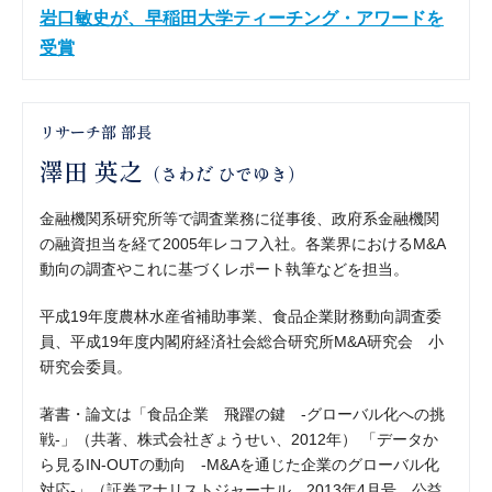
岩口敏史が、早稲田大学ティーチング・アワードを
受賞
リサーチ部 部長
澤田 英之
（さわだ ひでゆき）
金融機関系研究所等で調査業務に従事後、政府系金融機関
の融資担当を経て2005年レコフ入社。各業界におけるM&A
動向の調査やこれに基づくレポート執筆などを担当。
平成19年度農林水産省補助事業、食品企業財務動向調査委
員、平成19年度内閣府経済社会総合研究所M&A研究会 小
研究会委員。
著書・論文は「食品企業 飛躍の鍵 -グローバル化への挑
戦-」（共著、株式会社ぎょうせい、2012年） 「データか
ら見るIN-OUTの動向 -M&Aを通じた企業のグローバル化
対応-」（証券アナリストジャーナル 2013年4月号、公益