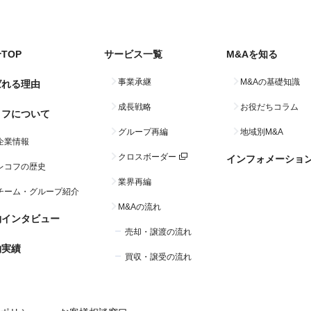
TOP
サービス一覧
M&Aを知る
事業承継
M&Aの基礎知識
ばれる理由
成長戦略
お役だちコラム
コフについて
グループ再編
地域別M&A
企業情報
クロスボーダー
インフォメーショ
レコフの歴史
業界再編
チーム・グループ紹介
M&Aの流れ
約インタビュー
売却・譲渡の流れ
約実績
買収・譲受の流れ