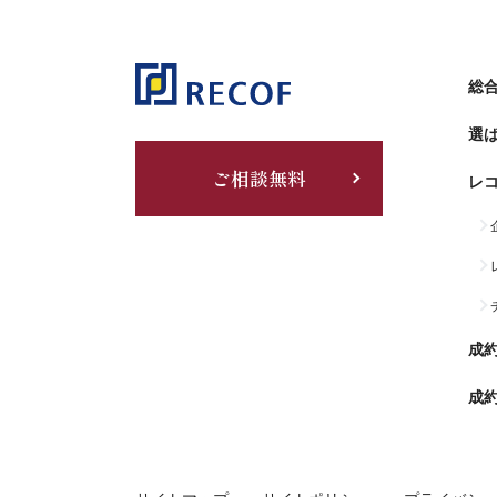
総合
選
ご相談無料
レ
成
成