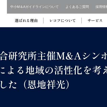
中小M＆Aガイドラインについて
よくあるご質問
採用情
選ばれる理由
レコフについて
サービス
合研究所主催M&Aシン
による地域の活性化を考
した（恩地祥光）