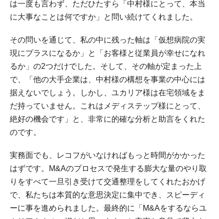
は一度も言わず、ただひたすら「中村様にとって、本当
に大事なことは何ですか」と問い続けてくれました。
その問いを通じて、私の中に残った軸は「仮想病院の実
現にプラスになるか」と「お客様と従業員が幸せになれ
るか」の2つだけでした。そして、その軸が定まった上
で、「他の大手企業は、中村様の構想を事業の中心には
据えないでしょう。しかし、ユカリア様は在宅領域をま
だ持っていません。これはメディステップ様にとって、
絶好の機会です」と、非常に的確な分析と助言をくれた
のです。
実務面でも、レコフがいなければもっと時間がかかった
はずです。M&Aのプロセスで発生する膨大な量のやり取
りをすべて一旦引き受けて交通整理をしてくれたおかげ
で、私たちは本質的な意思決定に集中でき、スピーディ
ーに事を進められました。最終的に「M&Aをするならユ