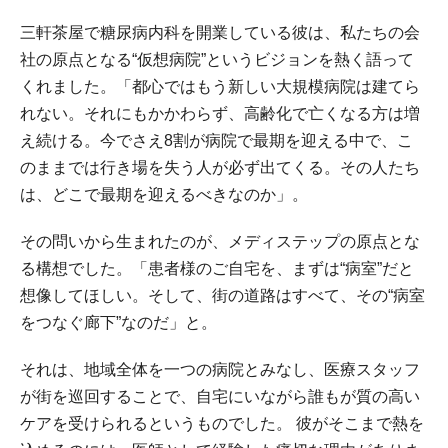
三軒茶屋で糖尿病内科を開業している彼は、私たちの会
社の原点となる“仮想病院”というビジョンを熱く語って
くれました。「都心ではもう新しい大規模病院は建てら
れない。それにもかかわらず、高齢化で亡くなる方は増
え続ける。今でさえ8割が病院で最期を迎える中で、こ
のままでは行き場を失う人が必ず出てくる。その人たち
は、どこで最期を迎えるべきなのか」。
その問いから生まれたのが、メディステップの原点とな
る構想でした。「患者様のご自宅を、まずは“病室”だと
想像してほしい。そして、街の道路はすべて、その“病室
をつなぐ廊下”なのだ」と。
それは、地域全体を一つの病院とみなし、医療スタッフ
が街を巡回することで、自宅にいながら誰もが質の高い
ケアを受けられるというものでした。 彼がそこまで熱を