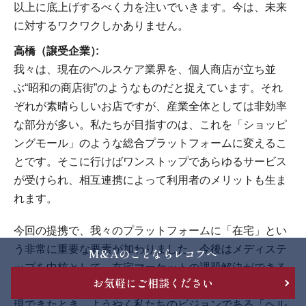
以上に底上げするべく力を注いでいきます。今は、未来
に対するワクワクしかありません。
高橋（譲受企業）
我々は、現在のヘルスケア業界を、個人商店が立ち並
ぶ“昭和の商店街”のようなものだと捉えています。それ
ぞれが素晴らしいお店ですが、産業全体としては非効率
な部分が多い。私たちが目指すのは、これを「ショッピ
ングモール」のような総合プラットフォームに変えるこ
とです。そこに行けばワンストップであらゆるサービス
が受けられ、相互連携によって利用者のメリットも生ま
れます。
今回の提携で、我々のプラットフォームに「在宅」とい
う非常に重要な要素が加わりました。今後はメディステ
M&Aのことならレコフへ
ップを中核として、在宅マーケットの課題解決ができる
お気軽にご相談ください
総合的なサービスを構築していきたい。その世界観が実
現できたとき、ようやく私たちのビジョンである「ヘル