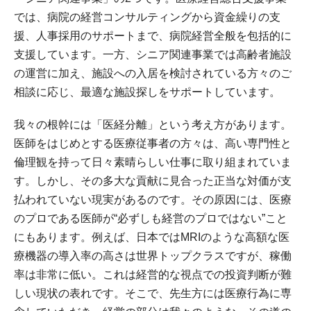
では、病院の経営コンサルティングから資金繰りの支
援、人事採用のサポートまで、病院経営全般を包括的に
支援しています。一方、シニア関連事業では高齢者施設
の運営に加え、施設への入居を検討されている方々のご
相談に応じ、最適な施設探しをサポートしています。
我々の根幹には「医経分離」という考え方があります。
医師をはじめとする医療従事者の方々は、高い専門性と
倫理観を持って日々素晴らしい仕事に取り組まれていま
す。しかし、その多大な貢献に見合った正当な対価が支
払われていない現実があるのです。その原因には、医療
のプロである医師が“必ずしも経営のプロではない”こと
にもあります。例えば、日本ではMRIのような高額な医
療機器の導入率の高さは世界トップクラスですが、稼働
率は非常に低い。これは経営的な視点での投資判断が難
しい現状の表れです。そこで、先生方には医療行為に専