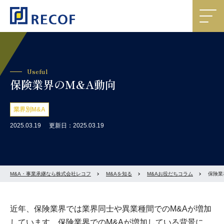
Useful
保険業界のM&A動向
業界別M&A
2025.03.19
更新日：2025.03.19
M&A・事業承継なら株式会社レコフ
M&Aを知る
M&Aお役だちコラム
保険業
近年、保険業界では業界同士や異業種間でのM&Aが増加
しています。保険業界でのM&Aが増加している背景に