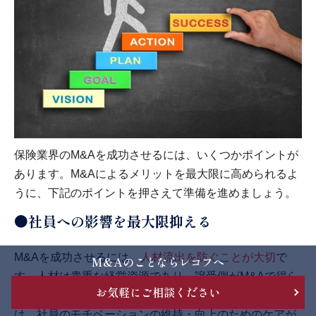
保険業界のM&Aを成功させるには、いくつかポイントが
あります。M&Aによるメリットを最大限に高められるよ
うに、下記のポイントを押さえて準備を進めましょう。
●社員への影響を最大限抑える
M&Aを成功させるには、
人材流出を防ぐことが大切
で
M&Aのことならレコフへ
す。人材は貴重な経営資源であり、譲受側がM&Aで得ら
お気軽にご相談ください
れるメリットの1つでもあります。 人材流出を防ぐに
は、社員のモチベーションの維持・向上のためのケアが