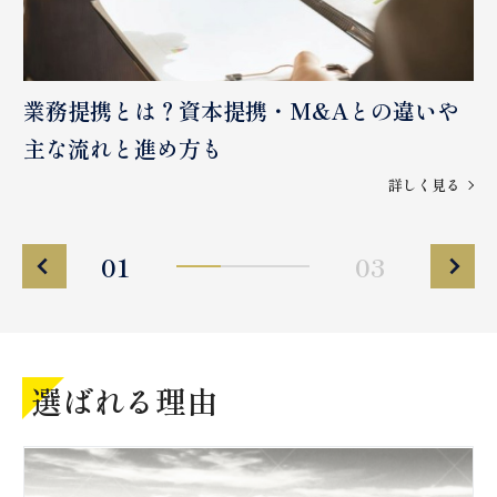
業務提携とは？資本提携・M&Aとの違いや
主な流れと進め方も
る
詳しく見る
01
03
選ばれる理由