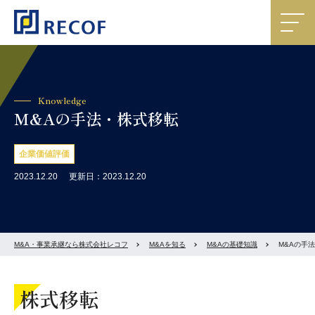
Knowledge
M&Aの手法・株式移転
企業価値評価
2023.12.20
更新日：2023.12.20
M&A・事業承継なら株式会社レコフ
M&Aを知る
M&Aの基礎知識
M&Aの手
株式移転