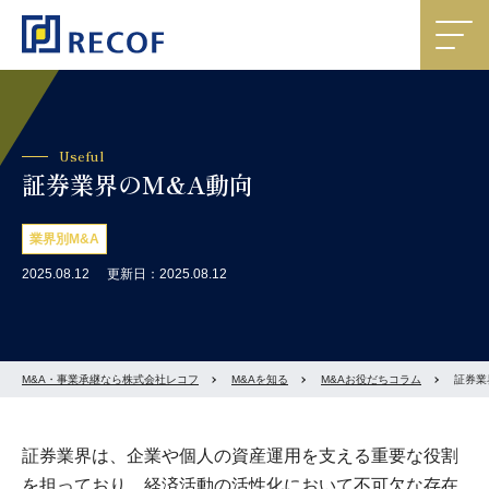
Useful
証券業界のM&A動向
業界別M&A
2025.08.12
更新日：2025.08.12
M&A・事業承継なら株式会社レコフ
M&Aを知る
M&Aお役だちコラム
証券業
証券業界は、企業や個人の資産運用を支える重要な役割
を担っており、経済活動の活性化において不可欠な存在