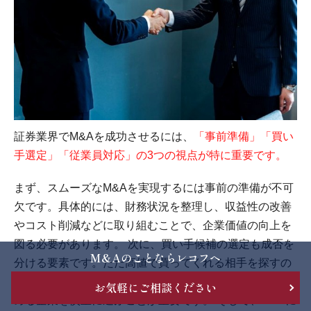
証券業界でM&Aを成功させるには、
「事前準備」「買い
手選定」「従業員対応」の3つの視点が特に重要です。
まず、スムーズなM&Aを実現するには事前の準備が不可
欠です。具体的には、財務状況を整理し、収益性の改善
やコスト削減などに取り組むことで、企業価値の向上を
図る必要があります。 次に、買い手候補の選定も成否を
M&Aのことならレコフへ
分ける要素です。ただ高値で買ってくれる相手を探すの
ではなく、事業内容や組織文化においてシナジーが見込
お気軽にご相談ください
める企業を慎重に選ぶことが重要です。 そして、M&Aに