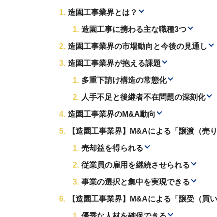
造園工事業界とは？
造園工事に携わる主な職種3つ
造園工事業界の市場動向と今後の見通し
造園工事業界が抱える課題
多重下請け構造の常態化
人手不足と後継者不在問題の深刻化
造園工事業界のM&A動向
【造園工事業界】M&Aによる「譲渡（売
売却益を得られる
従業員の雇用を継続させられる
事業の選択と集中を実現できる
【造園工事業界】M&Aによる「譲受（買
優秀な人材を確保できる