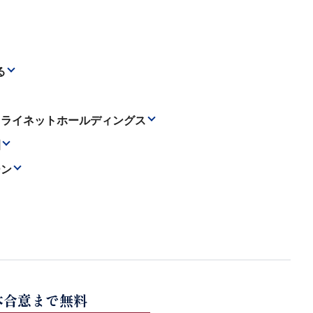
る
トライネットホールディングス
園
ーン
本合意まで無料