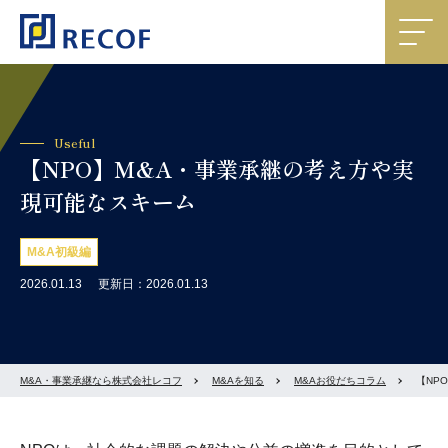
Useful
【NPO】M&A・事業承継の考え方や実
現可能なスキーム
M&A初級編
2026.01.13
更新日：2026.01.13
M&A・事業承継なら株式会社レコフ
M&Aを知る
M&Aお役だちコラム
【NP