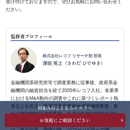
受け付けておりますので、ぜひお気軽にお問い合わせく
ださい。
監修者プロフィール
株式会社レコフ リサーチ部 部長
澤田 英之（さわだ ひでゆき）
金融機関系研究所等で調査業務に従事後、政府系金
融機関の融資担当を経て2005年レコフ入社。各業界
におけるM&A動向の調査やこれに基づくレポート執
筆などを担当。平成19年度農林水産省補助事業、食
M&Aのことならレコフへ
品企業財務動向調査委員、平成19年度内閣府経済社
お気軽にご相談ください
会総合研究所M&A究会 小研究会委員。著書・論文
は「食品企業 飛躍の鍵 -グローバル化への挑